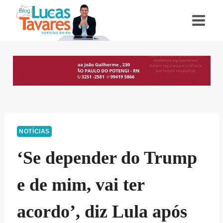
Pular
para
o
Conteúdo
NOTÍCIAS
‘Se depender do Trump
e de mim, vai ter
acordo’, diz Lula após