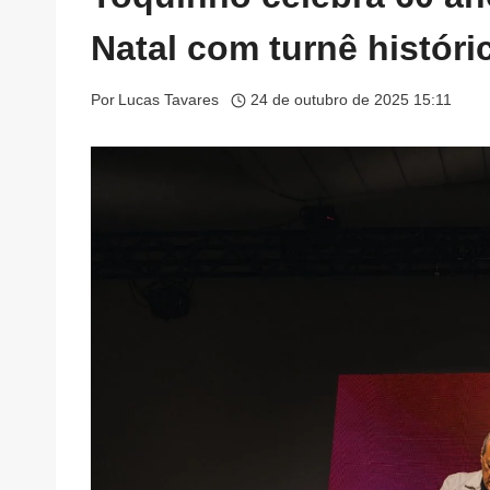
Natal com turnê históri
Por
Lucas Tavares
24 de outubro de 2025 15:11