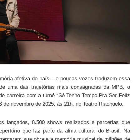
emória afetiva do país – e poucas vozes traduzem essa
 de uma das trajetórias mais consagradas da MPB, o
 de carreira com a turnê “Só Tenho Tempo Pra Ser Feliz
8 de novembro de 2025, às 21h, no Teatro Riachuelo.
 lançados, 8.500 shows realizados e parcerias que
pertório que faz parte da alma cultural do Brasil. Na
e marcaram sua obra e a memória musical de milhões de