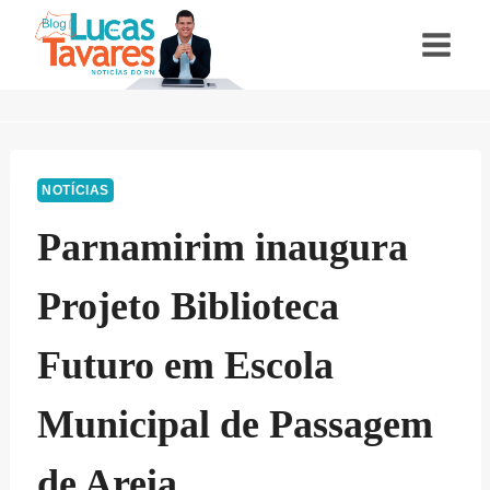
Pular
para
o
Conteúdo
NOTÍCIAS
Parnamirim inaugura
Projeto Biblioteca
Futuro em Escola
Municipal de Passagem
de Areia