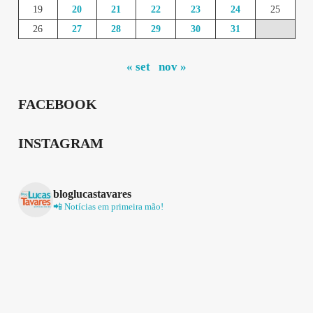
19
20
21
22
23
24
25
26
27
28
29
30
31
« set
nov »
FACEBOOK
INSTAGRAM
bloglucastavares
📲 Notícias em primeira mão!