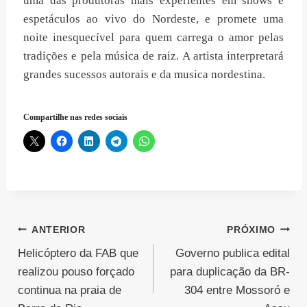
uma das produtoras mais experientes em shows e
espetáculos ao vivo do Nordeste, e promete uma
noite inesquecível para quem carrega o amor pelas
tradições e pela música de raiz. A artista interpretará
grandes sucessos autorais e da musica nordestina.
Compartilhe nas redes sociais
Navegação
ANTERIOR
PRÓXIMO
Helicóptero da FAB que
Governo publica edital
de
realizou pouso forçado
para duplicação da BR-
Post
continua na praia de
304 entre Mossoró e