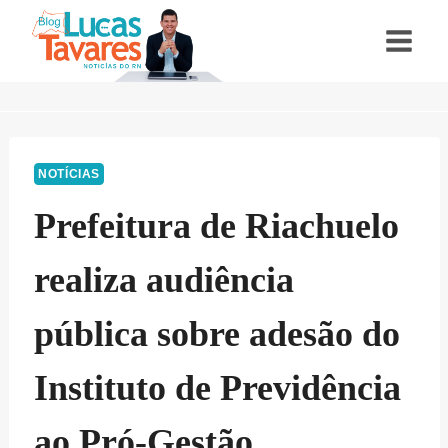
Pular
para
o
Conteúdo
NOTÍCIAS
Prefeitura de Riachuelo
realiza audiência
pública sobre adesão do
Instituto de Previdência
ao Pró-Gestão