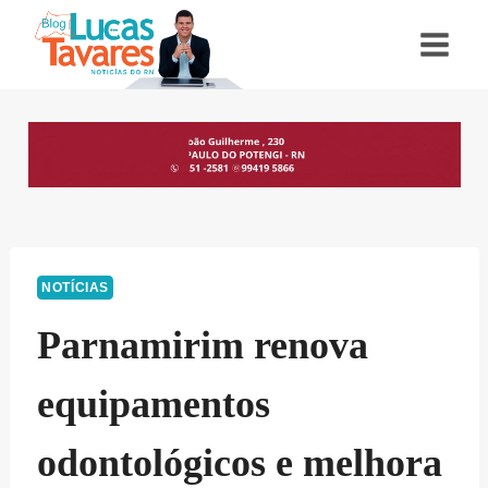
Pular
para
o
Conteúdo
NOTÍCIAS
Parnamirim renova
equipamentos
odontológicos e melhora