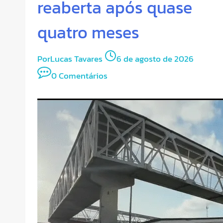
reaberta após quase
quatro meses
Por
Lucas Tavares
6 de agosto de 2026
0 Comentários