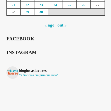
21
22
23
24
25
26
27
28
29
30
« ago
out »
FACEBOOK
INSTAGRAM
bloglucastavares
📲 Notícias em primeira mão!