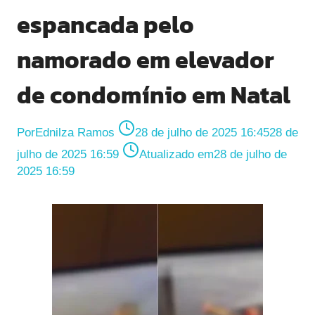
espancada pelo
namorado em elevador
de condomínio em Natal
Por
Ednilza Ramos
28 de julho de 2025 16:45
28 de
julho de 2025 16:59
Atualizado em
28 de julho de
2025 16:59