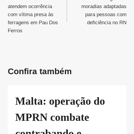
de
atendem ocorrência
moradias adaptadas
Post
com vítima presa às
para pessoas com
ferragens em Pau Dos
deficiência no RN
Ferros
Confira também
Malta: operação do
MPRN combate
contrabando e