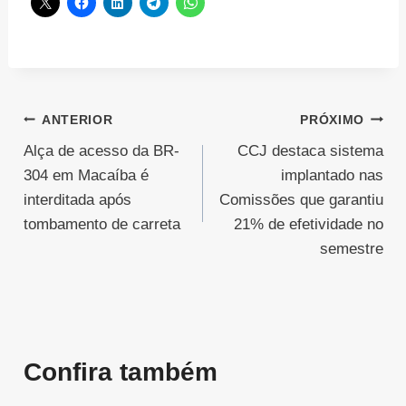
Navegação
ANTERIOR
PRÓXIMO
Alça de acesso da BR-
CCJ destaca sistema
de
304 em Macaíba é
implantado nas
Post
interditada após
Comissões que garantiu
tombamento de carreta
21% de efetividade no
semestre
Confira também