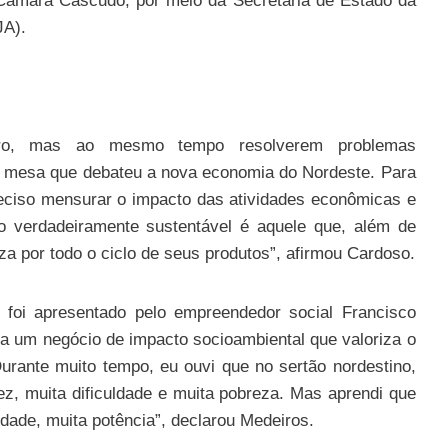
 Câmara Cascudo, por meio da Secretaria de Estado da
JA).
cro, mas ao mesmo tempo resolverem problemas
ma mesa que debateu a nova economia do Nordeste. Para
eciso mensurar o impacto das atividades econômicas e
io verdadeiramente sustentável é aquele que, além de
za por todo o ciclo de seus produtos”, afirmou Cardoso.
foi apresentado pelo empreendedor social Francisco
ra um negócio de impacto socioambiental que valoriza o
Durante muito tempo, eu ouvi que no sertão nordestino,
ez, muita dificuldade e muita pobreza. Mas aprendi que
dade, muita potência”, declarou Medeiros.