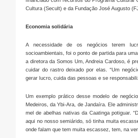
financiado com recursos do Programa Cultural
Cultura (Secult) e da Fundação José Augusto (F
Economia solidária
A necessidade de os negócios terem lu
socioambientais, foi o ponto de partida para u
a diretora da Somos Um, Andreia Cardoso, é pr
cuidar do rastro deixado por elas. “Um negóc
gerar lucro, cuida das pessoas e se responsabili
Um exemplo prático desse modelo de negócio 
Medeiros, da Ybi-Ara, de Jandaíra. Ele administ
mel de abelhas nativas da Caatinga potiguar. “
aqui no nosso semiárido, só tinha muita escass
onde falam que tem muita escassez, tem, na ver