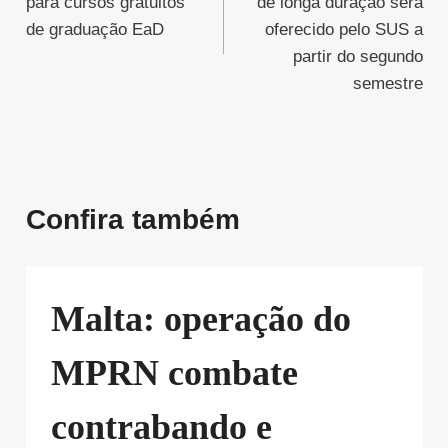
para cursos gratuitos
de longa duração será
Post
de graduação EaD
oferecido pelo SUS a
partir do segundo
semestre
Confira também
Malta: operação do
MPRN combate
contrabando e