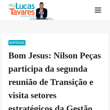
Pular
para
o
Conteúdo
NOTÍCIAS
Bom Jesus: Nilson Peças
participa da segunda
reunião de Transição e
visita setores
estratégicos da Gestão