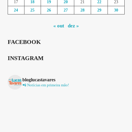
17
18
19
20
21
22
23
24
25
26
27
28
29
30
« out
dez »
FACEBOOK
INSTAGRAM
bloglucastavares
📲 Notícias em primeira mão!