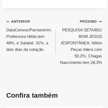
Navegação
ANTERIOR
PRÓXIMO
DataCensus/Parnamirim:
PESQUISA SETA/BG/
de
Professora Nilda tem
BOM JESUS
Post
48%, e Salatiel, 31%, a
/ESPONTÂNEA: Nilton
dois dias da votação
Peças lidera com
50,2%, Chagas
Nascimento tem 28,3%
Confira também