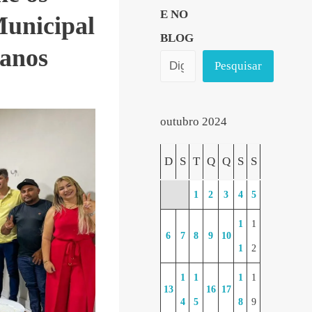
E NO
Municipal
BLOG
 anos
Pesquisar
outubro 2024
D
S
T
Q
Q
S
S
1
2
3
4
5
1
1
6
7
8
9
10
1
2
1
1
1
1
13
16
17
4
5
8
9