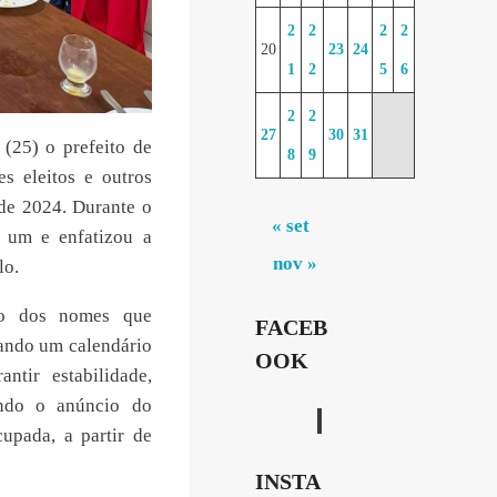
2
2
2
2
20
23
24
1
2
5
6
2
2
27
30
31
 (25) o prefeito de
8
9
s eleitos e outros
 de 2024. Durante o
« set
 um e enfatizou a
nov »
lo.
ão dos nomes que
FACEB
iando um calendário
OOK
ntir estabilidade,
undo o anúncio do
upada, a partir de
INSTA