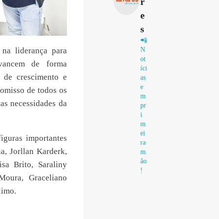
r
e
s
📲
N
 na liderança para
ot
avancem de forma
íci
 de crescimento e
as
e
romisso de todos os
m
nas necessidades da
pr
i
m
ei
figuras importantes
ra
a, Jorllan Karderk,
m
ão
sa Brito, Saraliny
!
Moura, Graceliano
ximo.