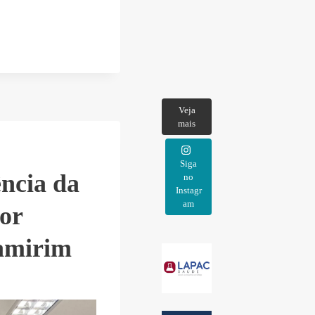
Veja
mais
Siga
ência da
no
Instagr
am
por
namirim