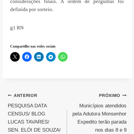
considerações finais. A ordem de perguntas foi
definida por sorteio.
g1 RN
Compartilhe nas redes sociais
Navegação
ANTERIOR
PRÓXIMO
PESQUISA DATA
Municípios atendidos
de
CENSUS/ BLOG
pela Adutora Monsenhor
Post
LUCAS TAVARES/
Expedito terão parada
SEN. ELÓI DE SOUZA/
nos dias 8 e 9