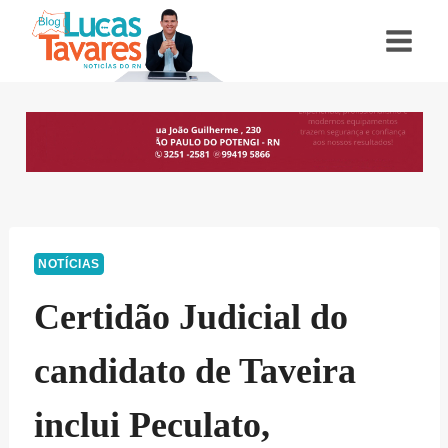
Pular
para
o
Conteúdo
NOTÍCIAS
Certidão Judicial do
candidato de Taveira
inclui Peculato,