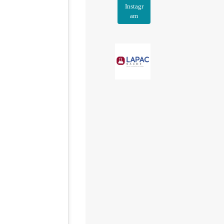
Instagr
am