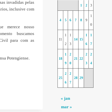
sas invadidas pelas
1
2
3
rios, inclusive com
1
4
5
6
7
8
9
0
que merece nosso
omento buscamos
1
1
1
1
11
14
15
Civil para com as
2
3
6
7
1
2
2
2
ensa Potengiense.
18
21
22
9
0
3
4
2
2
25
28
29
6
7
« jan
mar »