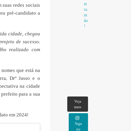
ei
 suas redes sociais
ra
seu pré-candidato a
m
ão
!
ida cidade, chegou
rojeto de sucesso.
lho realizado com
s nomes que está na
rra, Drº Jasso e o
pectativa na cidade
prefeito para a sua
Veja
mais
dato em 2024!
Siga
no