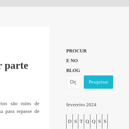
PROCUR
E NO
r parte
BLOG
Pesquisar
rios são ruins de
fevereiro 2024
sa para repasse de
D
S
T
Q
Q
S
S