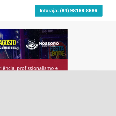
Interaja: (84) 98169-8686