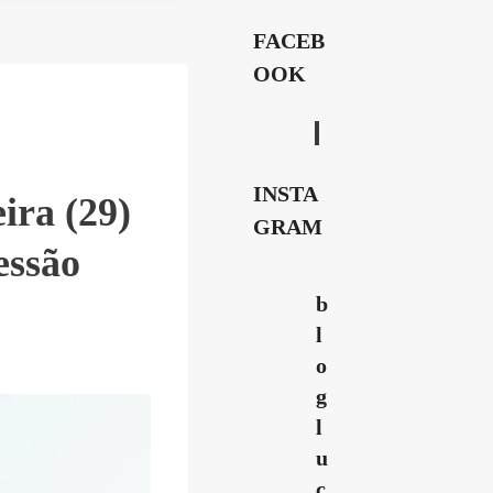
FACEB
OOK
INSTA
ira (29)
GRAM
essão
b
l
o
g
l
u
c