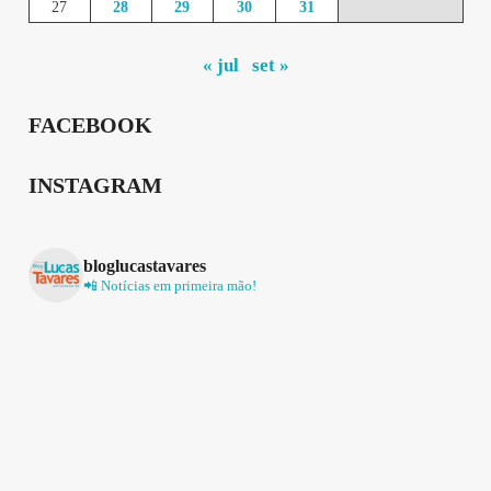
27
28
29
30
31
« jul
set »
FACEBOOK
INSTAGRAM
bloglucastavares
📲 Notícias em primeira mão!