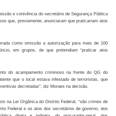
missão e conivência do secretário de Segurança Pública
osos que, previamente, anunciaram que praticariam atos
erada como omissão a autorização para mais de 100
ncio, em grupos, de que pretendiam “praticar atos
amento do acampamento criminoso na frente do QG do
tente que o local estava infestado de terroristas, que
eventivas decretadas”, diz Moraes na decisão.
to na Lei Orgânica do Distrito Federal, “são crimes de
rito Federal e os atos dos secretários de governo, dos
blica direta e indireta, do procurador-geral, dos