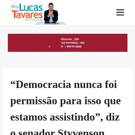
Pular
para
o
Conteúdo
“Democracia nunca foi
permissão para isso que
estamos assistindo”, diz
o senador Styvenson