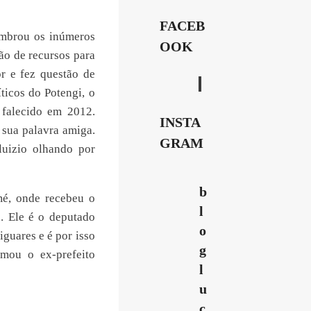
FACEB
embrou os inúmeros
OOK
ão de recursos para
r e fez questão de
ticos do Potengi, o
 falecido em 2012.
INSTA
 sua palavra amiga.
GRAM
luizio olhando por
b
mé, onde recebeu o
l
. Ele é o deputado
o
guares e é por isso
g
rmou o ex-prefeito
l
u
c