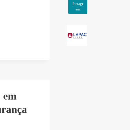
Instagr
am
o em
urança