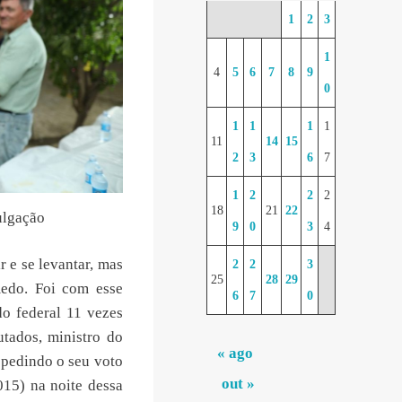
1
2
3
1
4
5
6
7
8
9
0
1
1
1
1
11
14
15
2
3
6
7
1
2
2
2
18
21
22
ulgação
9
0
3
4
 e se levantar, mas
2
2
3
25
28
29
medo. Foi com esse
6
7
0
o federal 11 vezes
tados, ministro do
« ago
 pedindo o seu voto
out »
15) na noite dessa