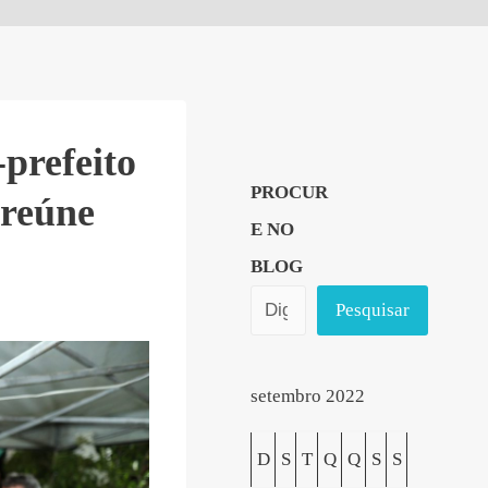
prefeito
PROCUR
 reúne
E NO
BLOG
Pesquisar
setembro 2022
D
S
T
Q
Q
S
S