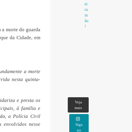
ei
ra
m
ão
!
u a morte do guarda
rque da Cidade, em
fundamente a morte
rida nesta quinta-
idariza e presta os
Veja
ipais, à família e
mais
a, a Polícia Civil
s envolvidos nesse
Siga
no