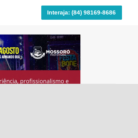
Interaja: (84) 98169-8686