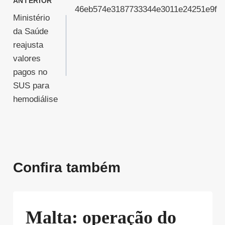
ANTERIOR
46eb574e3187733344e3011e24251e9f
de
Ministério
da Saúde
Post
reajusta
valores
pagos no
SUS para
hemodiálise
Confira também
Malta: operação do