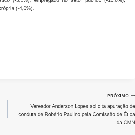
stico (-5,1%), empregado no setor público (-10,6%),
rópria (-4,0%).
PRÓXIMO
Vereador Anderson Lopes solicita apuração de
conduta de Robério Paulino pela Comissão de Ética
da CMN