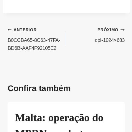
Navegação
ANTERIOR
PRÓXIMO
B0CCBA65-8C63-47FA-
cpi-1024×683
de
BD6B-AAF4F92105E2
Post
Confira também
Malta: operação do