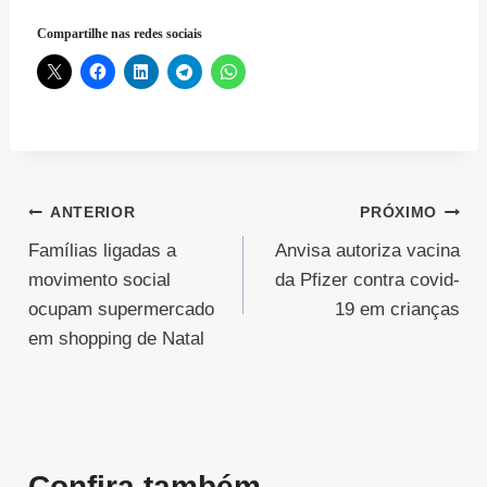
Compartilhe nas redes sociais
Navegação
ANTERIOR
PRÓXIMO
Famílias ligadas a
Anvisa autoriza vacina
de
movimento social
da Pfizer contra covid-
Post
ocupam supermercado
19 em crianças
em shopping de Natal
Confira também