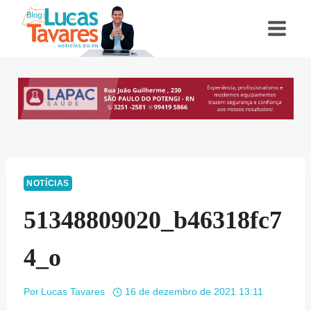
Pular
para
o
Conteúdo
NOTÍCIAS
51348809020_b46318fc7
4_o
Por
Lucas Tavares
16 de dezembro de 2021 13:11