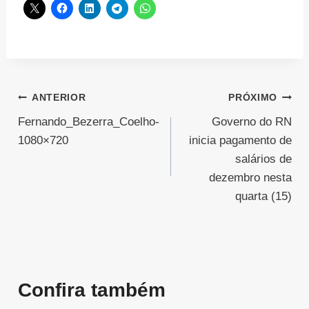
Navegação
ANTERIOR
PRÓXIMO
Fernando_Bezerra_Coelho-
Governo do RN
de
1080×720
inicia pagamento de
Post
salários de
dezembro nesta
quarta (15)
Confira também