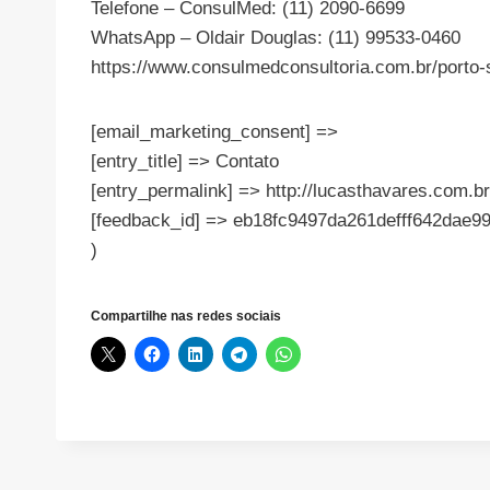
Telefone – ConsulMed: (11) 2090-6699
WhatsApp – Oldair Douglas: (11) 99533-0460
https://www.consulmedconsultoria.com.br/porto-
[email_marketing_consent] =>
[entry_title] => Contato
[entry_permalink] => http://lucasthavares.com.br
[feedback_id] => eb18fc9497da261defff642dae9
)
Compartilhe nas redes sociais