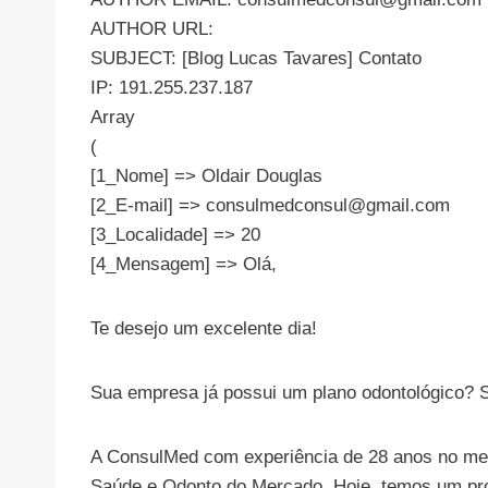
AUTHOR URL:
SUBJECT: [Blog Lucas Tavares] Contato
IP: 191.255.237.187
Array
(
[1_Nome] => Oldair Douglas
[2_E-mail] =>
consulmedconsul@gmail.com
[3_Localidade] => 20
[4_Mensagem] => Olá,
Te desejo um excelente dia!
Sua empresa já possui um plano odontológico? 
A ConsulMed com experiência de 28 anos no mer
Saúde e Odonto do Mercado. Hoje, temos um proj