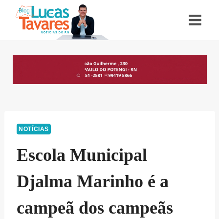
Pular
para
o
Conteúdo
NOTÍCIAS
Escola Municipal
Djalma Marinho é a
campeã dos campeãs