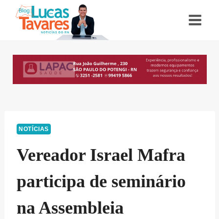
Pular
para
o
Conteúdo
NOTÍCIAS
Vereador Israel Mafra
participa de seminário
na Assembleia