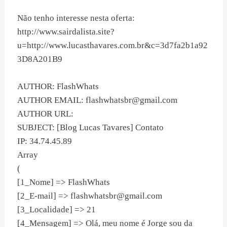
Não tenho interesse nesta oferta:
http://www.sairdalista.site?
u=http://www.lucasthavares.com.br&c=3d7fa2b1a92
3D8A201B9
AUTHOR: FlashWhats
AUTHOR EMAIL:
flashwhatsbr@gmail.com
AUTHOR URL:
SUBJECT: [Blog Lucas Tavares] Contato
IP: 34.74.45.89
Array
(
[1_Nome] => FlashWhats
[2_E-mail] =>
flashwhatsbr@gmail.com
[3_Localidade] => 21
[4_Mensagem] => Olá, meu nome é Jorge sou da