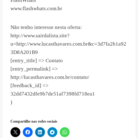
FlashWhats
www.flashwhats.com.br
Não tenho interesse nesta oferta:
http://www.sairdalista.site?
u=http://www.lucasthavares.com.br&c=3d7fa2b1a92
3D8A201B9
[entry_title] => Contato
[entry_permalink] =>
http://lucasthavares.com.br/contato/
[feedback_id] =>
32dd7432dfe9b7de51af7398fd718ea1
)
Compartilhe nas redes sociais