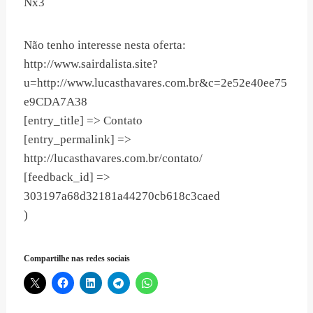
Nx3
Não tenho interesse nesta oferta:
http://www.sairdalista.site?
u=http://www.lucasthavares.com.br&c=2e52e40ee75
e9CDA7A38
[entry_title] => Contato
[entry_permalink] =>
http://lucasthavares.com.br/contato/
[feedback_id] =>
303197a68d32181a44270cb618c3caed
)
Compartilhe nas redes sociais