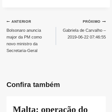
Navegação
ANTERIOR
PRÓXIMO
Bolsonaro anuncia
Gabriela de Carvalho –
de
major da PM como
2019-06-22 07:46:55
Post
novo ministro da
Secretaria-Geral
Confira também
Malta: operação do