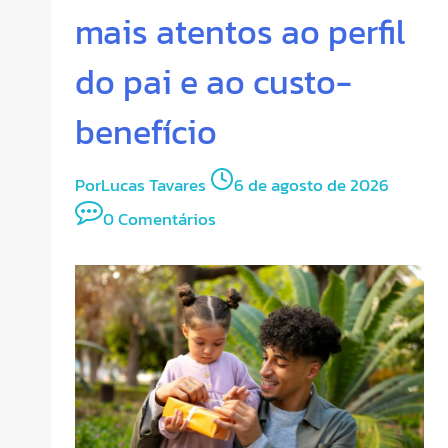
mais atentos ao perfil
do pai e ao custo-
benefício
Por
Lucas Tavares
6 de agosto de 2026
0 Comentários