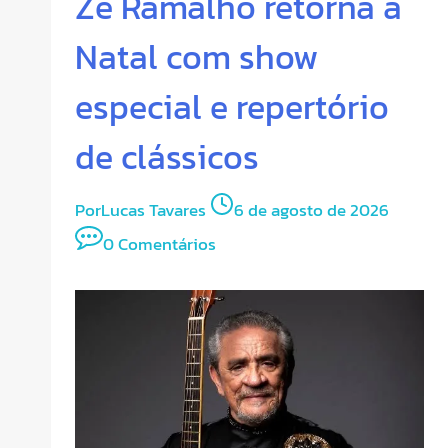
Zé Ramalho retorna a
Natal com show
especial e repertório
de clássicos
Por
Lucas Tavares
6 de agosto de 2026
0 Comentários