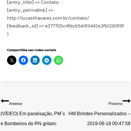
[entry_title] => Contato
[entry_permalink] =>
http://lucasthavares.com.br/contato/
[feedback_id] => e377705c4fdcb5d413442e3fb128199f
)
Compartilhe nas redes sociais
Navegação
Anterior
Próximo
de
(VÍDEO) Em paralisação, PM´s
HM Brindes Personalizados –
e Bombeiros do RN gritam:
2019-06-18 00:47:58
Post