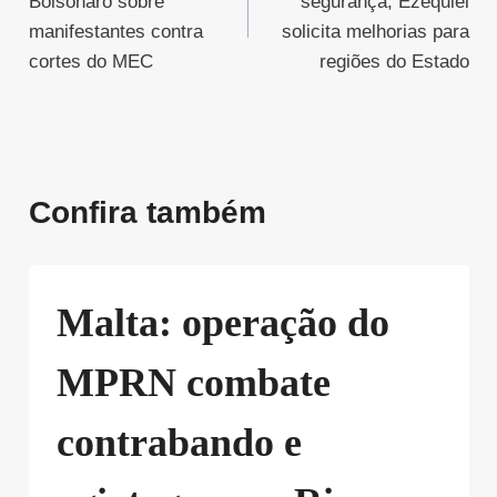
Bolsonaro sobre
segurança, Ezequiel
Post
manifestantes contra
solicita melhorias para
cortes do MEC
regiões do Estado
Confira também
Malta: operação do
MPRN combate
contrabando e