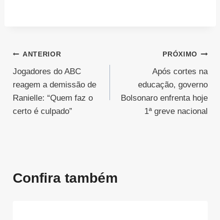
Navegação
ANTERIOR
PRÓXIMO
Jogadores do ABC
Após cortes na
de
reagem a demissão de
educação, governo
Post
Ranielle: “Quem faz o
Bolsonaro enfrenta hoje
certo é culpado”
1ª greve nacional
Confira também