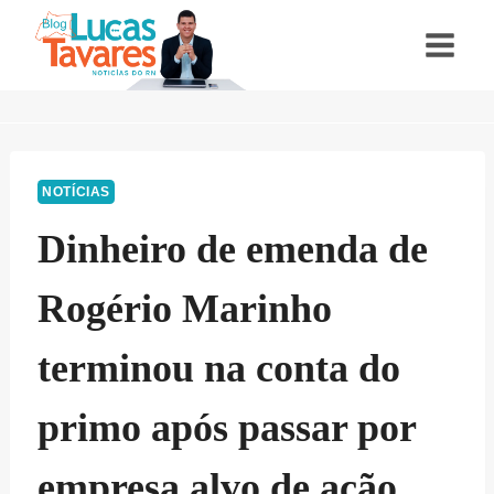
Pular
para
o
Conteúdo
NOTÍCIAS
Dinheiro de emenda de
Rogério Marinho
terminou na conta do
primo após passar por
empresa alvo de ação,