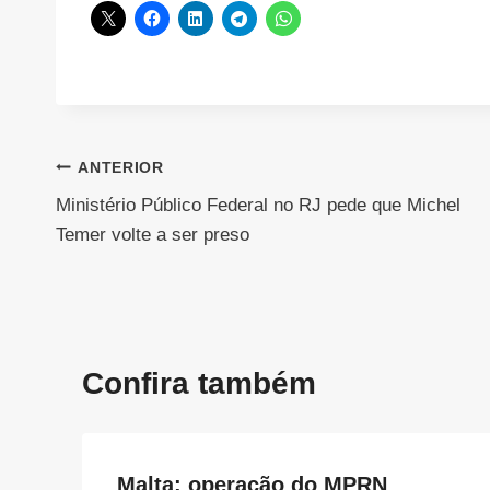
Navegação
ANTERIOR
Ministério Público Federal no RJ pede que Michel
de
Temer volte a ser preso
Post
Confira também
Malta: operação do MPRN