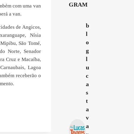
GRAM
ambém com uma van
berá a van.
b
cidades de Angicos,
l
xaranguape, Nísia
o
e Mipibu, São Tomé,
g
do Norte, Senador
l
era Cruz e Macaíba,
u
 Carnaubais, Lagoa
c
 também receberão o
amento.
a
s
t
a
v
a