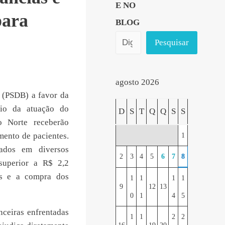
E NO
para
BLOG
Pesquisar
agosto 2026
 (PSDB) a favor da
eio da atuação do
D
S
T
Q
Q
S
S
o Norte receberão
mento de pacientes.
1
lados em diversos
2
3
4
5
6
7
8
superior a R$ 2,2
as e a compra dos
1
1
1
1
9
12
13
0
1
4
5
ceiras enfrentadas
1
1
2
2