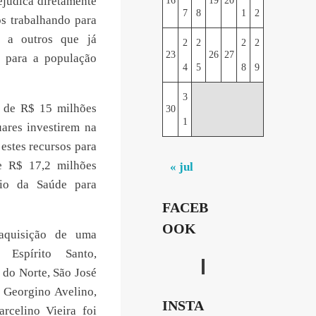
ejudica diretamente
16
19
20
7
8
1
2
s trabalhando para
s a outros que já
2
2
2
2
23
26
27
o para a população
4
5
8
9
3
a de R$ 15 milhões
30
1
uares investirem na
estes recursos para
de R$ 17,2 milhões
« jul
rio da Saúde para
FACEB
OOK
aquisição de uma
 Espírito Santo,
 do Norte, São José
 Georgino Avelino,
INSTA
rcelino Vieira foi