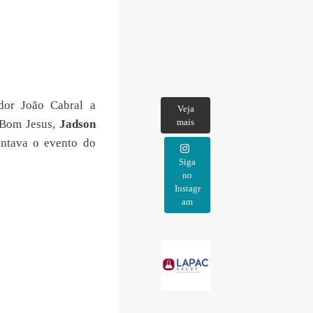
dor João Cabral a
Veja
mais
 Bom Jesus,
Jadson
antava o evento do
Siga
no
Instagr
am