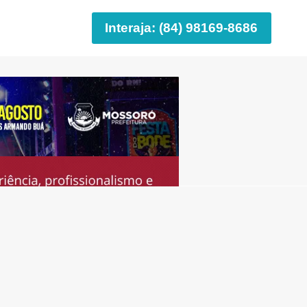
Interaja: (84) 98169-8686