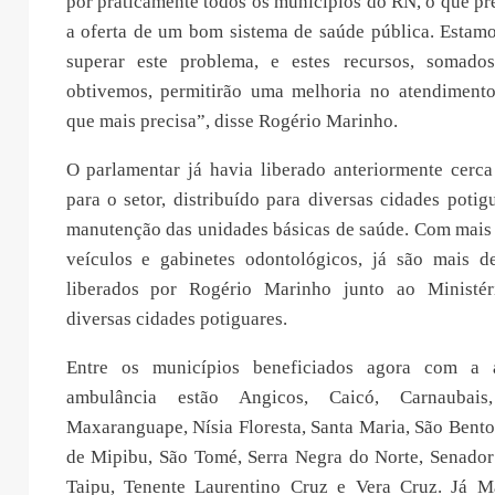
por praticamente todos os municípios do RN, o que pr
a oferta de um bom sistema de saúde pública. Estamo
superar este problema, e estes recursos, somado
obtivemos, permitirão uma melhoria no atendiment
que mais precisa”, disse Rogério Marinho.
O parlamentar já havia liberado anteriormente cerc
para o setor, distribuído para diversas cidades potig
manutenção das unidades básicas de saúde. Com mais 
veículos e gabinetes odontológicos, já são mais 
liberados por Rogério Marinho junto ao Ministé
diversas cidades potiguares.
Entre os municípios beneficiados agora com a 
ambulância estão Angicos, Caicó, Carnaubais,
Maxaranguape, Nísia Floresta, Santa Maria, São Bento
de Mipibu, São Tomé, Serra Negra do Norte, Senador
Taipu, Tenente Laurentino Cruz e Vera Cruz. Já Ma