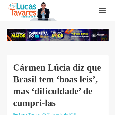
Pular
para
o
Conteúdo
Cármen Lúcia diz que
Brasil tem ‘boas leis’,
mas ‘dificuldade’ de
cumpri-las
Por
Lucas Tavares
22 de maio de 2018