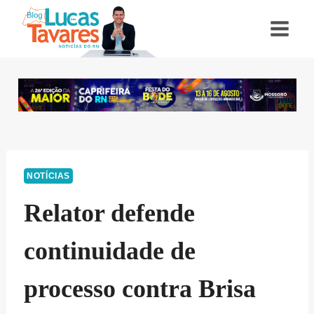
Pular
para
o
Conteúdo
NOTÍCIAS
Relator defende
continuidade de
processo contra Brisa