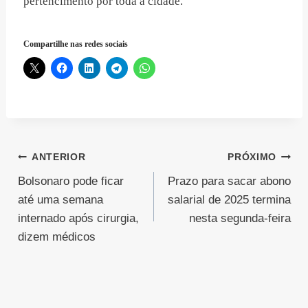
pertencimento por toda a cidade.
Compartilhe nas redes sociais
Navegação
ANTERIOR
PRÓXIMO
Bolsonaro pode ficar
Prazo para sacar abono
de
até uma semana
salarial de 2025 termina
Post
internado após cirurgia,
nesta segunda-feira
dizem médicos