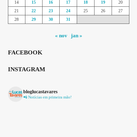
14
15
16
17
18
19
20
21
22
23
24
25
26
27
28
29
30
31
« nov
jan »
FACEBOOK
INSTAGRAM
bloglucastavares
📲 Notícias em primeira mão!