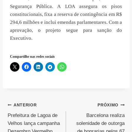
Segurança Pública. A LOA assegura os pisos
constitucionais, fixa a reserva de contingência em R$
294,6 milhões e inclui emendas parlamentares. Com a
aprovação, o projeto segue para sanção do
Executivo.
Compartilhe nas redes sociais
Navegação
ANTERIOR
PRÓXIMO
Prefeitura de Lagoa de
Barcelona realiza
de
Velhos lança campanha
solenidade de outorga
Post
Dezembro Vermelho
de honrarias pelos 67