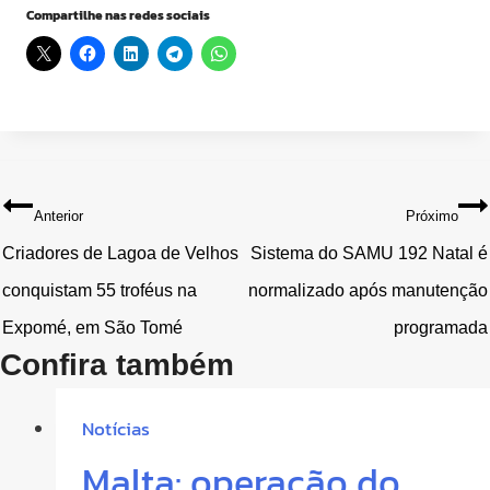
Compartilhe nas redes sociais
Navegação
Anterior
Próximo
de
Criadores de Lagoa de Velhos
Sistema do SAMU 192 Natal é
conquistam 55 troféus na
normalizado após manutenção
Post
Expomé, em São Tomé
programada
Confira também
Notícias
Malta: operação do