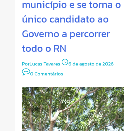
município e se torna o
único candidato ao
Governo a percorrer
todo o RN
Por
Lucas Tavares
6 de agosto de 2026
0 Comentários