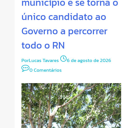
município e se torna o
único candidato ao
Governo a percorrer
todo o RN
Por
Lucas Tavares
6 de agosto de 2026
0 Comentários