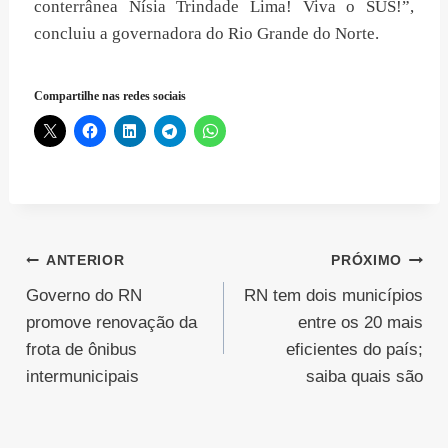
conterrânea Nísia Trindade Lima! Viva o SUS!”,
concluiu a governadora do Rio Grande do Norte.
Compartilhe nas redes sociais
Navegação
ANTERIOR
PRÓXIMO
Governo do RN
RN tem dois municípios
de
promove renovação da
entre os 20 mais
Post
frota de ônibus
eficientes do país;
intermunicipais
saiba quais são