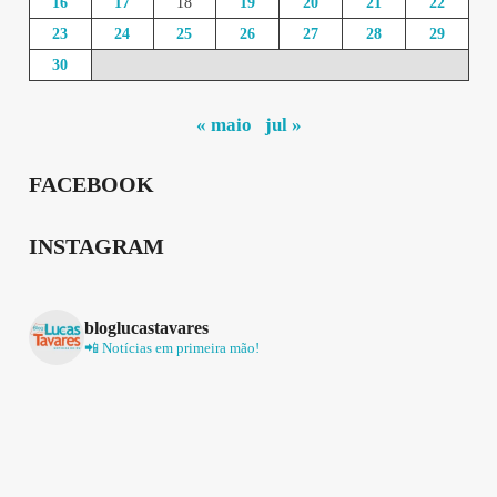
16
17
18
19
20
21
22
23
24
25
26
27
28
29
30
« maio
jul »
FACEBOOK
INSTAGRAM
bloglucastavares
📲 Notícias em primeira mão!