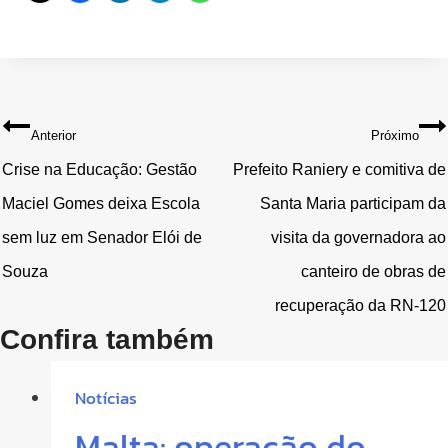
Navegação
Anterior
Próximo
de
Crise na Educação: Gestão
Prefeito Raniery e comitiva de
Maciel Gomes deixa Escola
Santa Maria participam da
Post
sem luz em Senador Elói de
visita da governadora ao
Souza
canteiro de obras de
recuperação da RN-120
Confira também
Notícias
Malta: operação do