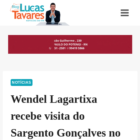
Pular
para
o
Conteúdo
NOTÍCIAS
Wendel Lagartixa
recebe visita do
Sargento Gonçalves no