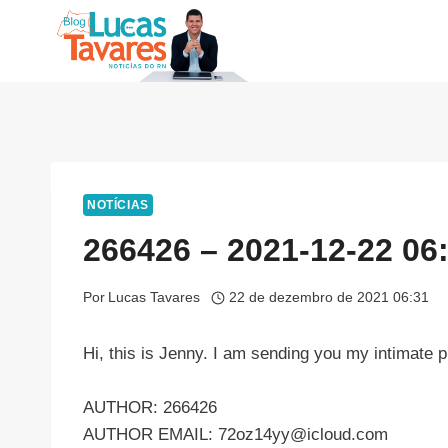
Pular
para
o
Conteúdo
NOTÍCIAS
266426 – 2021-12-22 06
Por
Lucas Tavares
22 de dezembro de 2021 06:31
Hi, this is Jenny. I am sending you my intimate p
AUTHOR: 266426
AUTHOR EMAIL:
72oz14yy@icloud.com