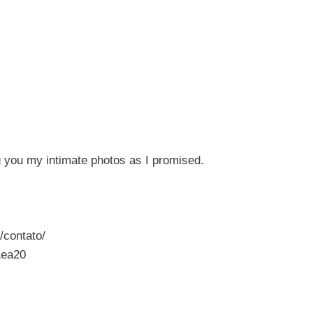
 you my intimate photos as I promised.
/contato/
1ea20