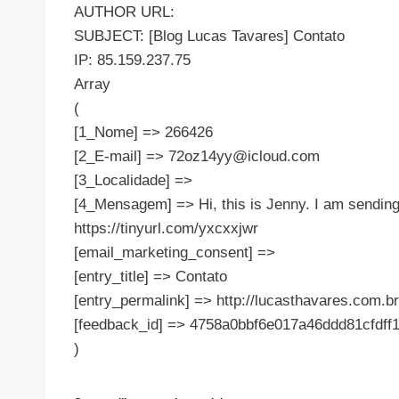
AUTHOR URL:
SUBJECT: [Blog Lucas Tavares] Contato
IP: 85.159.237.75
Array
(
[1_Nome] => 266426
[2_E-mail] =>
72oz14yy@icloud.com
[3_Localidade] =>
[4_Mensagem] => Hi, this is Jenny. I am sending
https://tinyurl.com/yxcxxjwr
[email_marketing_consent] =>
[entry_title] => Contato
[entry_permalink] => http://lucasthavares.com.br
[feedback_id] => 4758a0bbf6e017a46ddd81cfdff
)